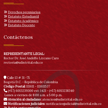
Derechos pecuniarios
Estatuto Estudiantil
Estatuto Académico
Estatuto Docente
Contáctenos
REPRESENTANTE LEGAL:
Rector Dr. José Andelfo Lizcano Caro
rectoria@udistrital.edu.co
Calle 13 # 31 -75
Bogotá D.C. - República de Colombia
Código Postal:
111611 - 111611537
(+57) 6013239300
ext: 1421 - (+57) 6013238340
Lunes a viernes de 8:00 a.m. a 5:00 p.m.
Atención al ciudadano:
atencion@udistrital.edu.co
Notificaciones judiciales:
notificacionjudicial@udistrital.edu.co