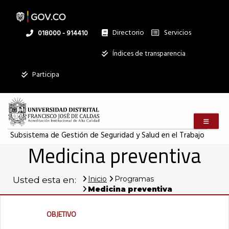
Pasar
al
contenido
principal
Directorio
Servicios
Linea
018000 - 914410
nacional
Institucional
Índices de transparencia
Mostrar
Participa
registros
Buscar:
Menú m
Servicios
Subsistema de Gestión de Seguridad y Salud en el Trabajo
Medicina preventiva
Ningún dato
disponible en
esta tabla
Inicio
Programas
Usted esta en:
Medicina preventiva
Mostrando
registros
del
Objetivo
0
al