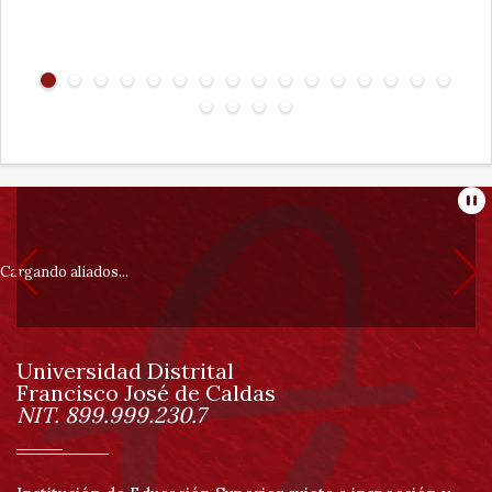
Información
Pa
pie
Cargando aliados...
de
Universidad Distrital
página
Francisco José de Caldas
Información
NIT. 899.999.230.7