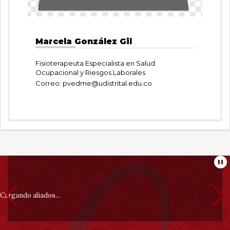
Marcela González Gil
Fisioterapeuta Especialista en Salud
Ocupacional y Riesgos Laborales
Correo:
pvedme@udistrital.edu.co
Información
Pa
pie
Cargando aliados...
de