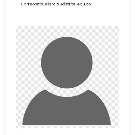
Correo:
atcuellarc@udistrital.edu.co