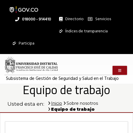
Pasar
al
contenido
principal
Directorio
Servicios
Linea
018000 - 914410
nacional
Institucional
Índices de transparencia
Mostrar
Participa
registros
Buscar:
Menú m
Servicios
Subsistema de Gestión de Seguridad y Salud en el Trabajo
Equipo de trabajo
Ningún dato
disponible en
esta tabla
Inicio
Sobre nosotros
Usted esta en:
Equipo de trabajo
Mostrando
registros
del
0
al