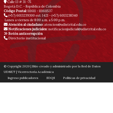
Calle 13 # 31 -75
Bogotá D.C. - República de Colombia
Código Postal:
111611 - 111611537
(+57) 6013239300
ext: 1421 - (+57) 6013238340
Lunes a viernes de 8:00 a.m. a 5:00 p.m.
Atención al ciudadano:
atencion@udistrital.edu.co
Notificaciones judiciales:
notificacionjudicial@udistrital.edu.co
Botón anticorrupción
Directorio institucional
© Copyright 2020 | Sitio creado y administrado por la Red de Datos
UDNET | Vicerrectoría Académica
Ingreso publicadores
SDQS
Políticas de privacidad
Contáctenos
Mapa de sitio