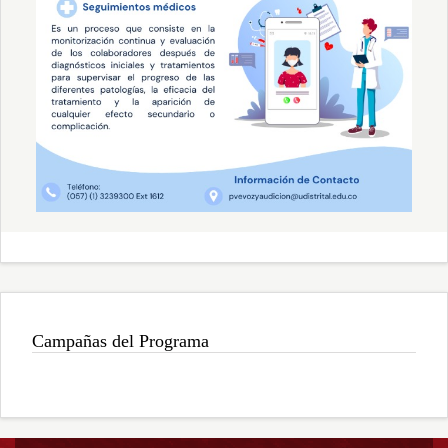
Campañas del Programa
Cáncer
de
Laringe
P