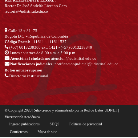
REPRESENTANTE LEGAL:
Rector Dr. José Andelfo Lizcano Caro
rectoria@udistrital.edu.co
Calle 13 # 31 -75
Bogotá D.C. - República de Colombia
Código Postal:
111611 - 111611537
(+57) 6013239300
ext: 1421 - (+57) 6013238340
Lunes a viernes de 8:00 a.m. a 5:00 p.m.
Atención al ciudadano:
atencion@udistrital.edu.co
Notificaciones judiciales:
notificacionjudicial@udistrital.edu.co
Botón anticorrupción
Directorio institucional
© Copyright 2020 | Sitio creado y administrado por la Red de Datos UDNET |
Vicerrectoría Académica
Ingreso publicadores
SDQS
Políticas de privacidad
Contáctenos
Mapa de sitio