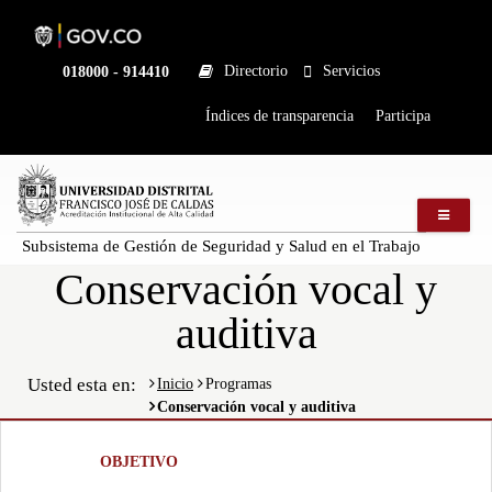
Pasar
al
contenido
principal
Directorio
Servicios
Linea
018000 - 914410
nacional
Institucional
Índices de transparencia
Participa
Mostrar
registros
Buscar:
Menú m
Subsistema de Gestión de Seguridad y Salud en el Trabajo
Servicios
Conservación vocal y
auditiva
Ningún dato
disponible
en esta tabla
Usted esta en:
Inicio
Programas
Conservación vocal y auditiva
Mostrando
registros
del
Objetivo
0
al